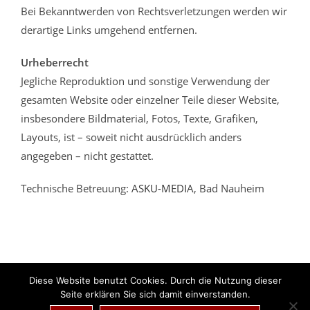
Bei Bekanntwerden von Rechtsverletzungen werden wir
derartige Links umgehend entfernen.
Urheberrecht
Jegliche Reproduktion und sonstige Verwendung der
gesamten Website oder einzelner Teile dieser Website,
insbesondere Bildmaterial, Fotos, Texte, Grafiken,
Layouts, ist – soweit nicht ausdrücklich anders
angegeben – nicht gestattet.
Technische Betreuung:
ASKU-MEDIA
, Bad Nauheim
Diese Website benutzt Cookies. Durch die Nutzung dieser
Seite erklären Sie sich damit einverstanden.
Kontakt
Pressefotos
Lebenslauf
Impressum
Datenschutzerklärung
Links
Archiv