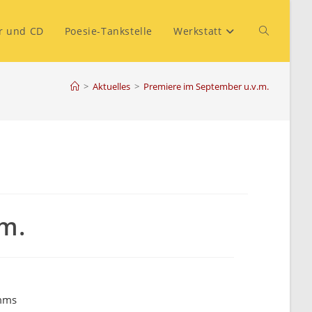
r und CD
Poesie-Tankstelle
Werkstatt
>
Aktuelles
>
Premiere im September u.v.m.
m.
amms