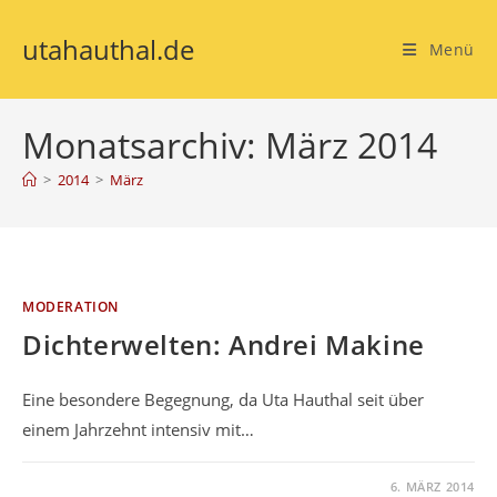
utahauthal.de
Menü
Monatsarchiv: März 2014
>
2014
>
März
MODERATION
Dichterwelten: Andrei Makine
Eine besondere Begegnung, da Uta Hauthal seit über
einem Jahrzehnt intensiv mit…
KOMMENTARE DEAKTIVIERT
6. MÄRZ 2014